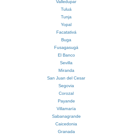
Valledupar
Tuluá
Tunja
Yopal
Facatativá
Buga
Fusagasugá
El Banco
Sevilla
Miranda
San Juan del Cesar
Segovia
Corozal
Payande
Villamaría
Sabanagrande
Caicedonia
Granada