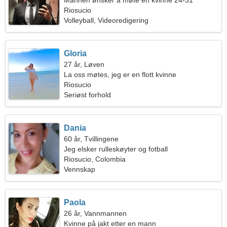
Mannen ønsker å møte en kvinne 24-31
Riosucio
Volleyball, Videoredigering
Gloria
27 år, Løven
La oss møtes, jeg er en flott kvinne
Riosucio
Seriøst forhold
Dania
60 år, Tvillingene
Jeg elsker rulleskøyter og fotball
Riosucio, Colombia
Vennskap
Paola
26 år, Vannmannen
Kvinne på jakt etter en mann