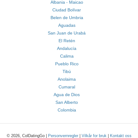
Albania - Maicao
Ciudad Bolívar
Belen de Umbria
Aguadas
San Juan de Urabá
El Retén
Andalucía
Calima
Pueblo Rico
Tibú
Anolaima
Cumaral
Agua de Dios
San Alberto
Colombia
© 2026, ColDatingGo |
Personvernregler
|
Vilkår for bruk
|
Kontakt oss