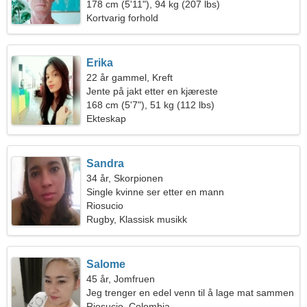
178 cm (5'11"), 94 kg (207 lbs)
Kortvarig forhold
Erika
22 år gammel, Kreft
Jente på jakt etter en kjæreste
168 cm (5'7"), 51 kg (112 lbs)
Ekteskap
Sandra
34 år, Skorpionen
Single kvinne ser etter en mann
Riosucio
Rugby, Klassisk musikk
Salome
45 år, Jomfruen
Jeg trenger en edel venn til å lage mat sammen
Riosucio, Colombia