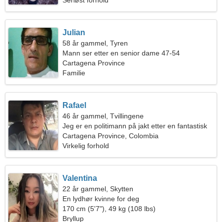
Seriøst forhold
Julian
58 år gammel, Tyren
Mann ser etter en senior dame 47-54
Cartagena Province
Familie
Rafael
46 år gammel, Tvillingene
Jeg er en politimann på jakt etter en fantastisk
kvinne
Cartagena Province, Colombia
Virkelig forhold
Valentina
22 år gammel, Skytten
En lydhør kvinne for deg
170 cm (5'7"), 49 kg (108 lbs)
Bryllup