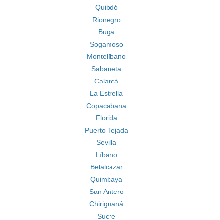
Quibdó
Rionegro
Buga
Sogamoso
Montelíbano
Sabaneta
Calarcá
La Estrella
Copacabana
Florida
Puerto Tejada
Sevilla
Líbano
Belalcazar
Quimbaya
San Antero
Chiriguaná
Sucre