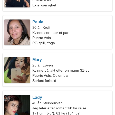
Puerto Asís
Ekte kjærlighet
Paula
30 år, Kreft
Kvinne ser etter et par
Puerto Asís
PC-spill, Yoga
Mary
25 år, Løven
Kvinne på jakt etter en mann 31-35
Puerto Asís, Colombia
Seriøst forhold
Lady
40 år, Steinbukken
Jeg leter etter romantikk for reise
171 cm (5'8"), 61 kg (134 lbs)