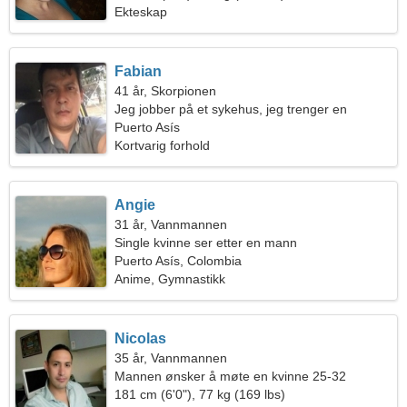
Ekteskap
Fabian
41 år, Skorpionen
Jeg jobber på et sykehus, jeg trenger en
fantastisk kvinne
Puerto Asís
Kortvarig forhold
Angie
31 år, Vannmannen
Single kvinne ser etter en mann
Puerto Asís, Colombia
Anime, Gymnastikk
Nicolas
35 år, Vannmannen
Mannen ønsker å møte en kvinne 25-32
181 cm (6'0"), 77 kg (169 lbs)