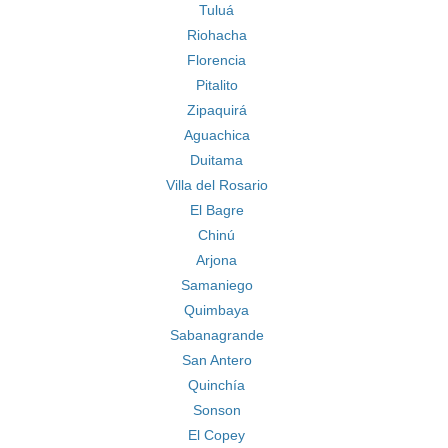
Tuluá
Riohacha
Florencia
Pitalito
Zipaquirá
Aguachica
Duitama
Villa del Rosario
El Bagre
Chinú
Arjona
Samaniego
Quimbaya
Sabanagrande
San Antero
Quinchía
Sonson
El Copey