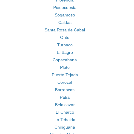
Florencia
Piedecuesta
Sogamoso
Caldas
Santa Rosa de Cabal
Orito
Turbaco
El Bagre
Copacabana
Plato
Puerto Tejada
Corozal
Barrancas
Patía
Belalcazar
El Charco
La Tebaida
Chiriguaná