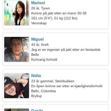
Marisol
26 år, Tyren
Kvinne på jakt etter en mann 30-38
161 cm (5'4"), 51 kg (112 lbs)
Vennskap
Miguel
43 år, Kreft
Jeg er en ingeniør på jakt etter en fantastisk
kvinne
Bello
Kortvarig forhold
Nidia
23 år gammel, Steinbukken
En åpen kvinne ser etter et kjærlighetsforhold
Bello, Colombia
Bryllup
Danilo