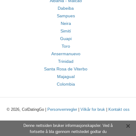
Albania - Maicao
Dabeiba
Sampues
Neira
Simití
Guapi
Toro
Ansermanuevo
Trinidad
Santa Rosa de Viterbo
Majagual
Colombia
© 2026, ColDatingGo |
Personvernregler
|
Vilkår for bruk
|
Kontakt oss
Denne nettsiden bruker informasjonskapsler. Ved å
fortsette å bla gjennom nettstedet godtar du