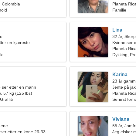
, Colombia
en blid kvin
Planeta Ric
hold
Familie
Lina
ne
32 år, Skor
tter en kjæreste
Kvinne ser e
Planeta Ric
old
Dykking, P
Karina
23 år gamme
e ser etter en mann
Jente på jak
, 57 kg (125 lbs)
Planeta Ric
Graffiti
Seriøst forh
Viviana
ngene
55 år, Jomf
ser etter en kone 26-33
Jeg elsker 