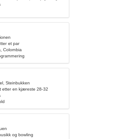
ne
a
pionen
tter et par
a, Colombia
rogrammering
l, Steinbukken
t etter en kjæreste 28-32
a
old
ruen
musikk og bowling