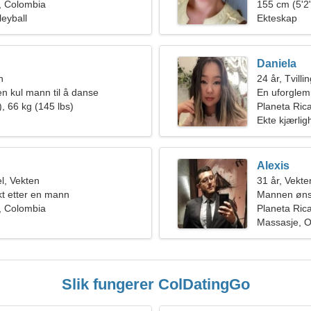
, Colombia
155 cm (5'2"
lleyball
Ekteskap
Daniela
n
24 år, Tvilli
en kul mann til å danse
En uforglem
, 66 kg (145 lbs)
Planeta Ric
Ekte kjærlig
Alexis
l, Vekten
31 år, Vekte
kt etter en mann
Mannen øns
, Colombia
Planeta Ric
Massasje, O
Slik fungerer ColDatingGo