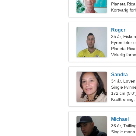
Planeta Rica
Kortvarig for
Roger
25 år, Fiske
Fyren leter e
Planeta Rica
Virkelig forh
Sandra
34 år, Løven
Single kvinn
172 cm (5'8")
Krafttrening, 
Michael
36 år, Tvilli
Single mann 