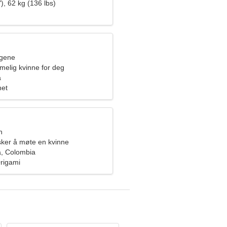
), 62 kg (136 lbs)
ngene
melig kvinne for deg
a
het
n
ker å møte en kvinne
a, Colombia
rigami