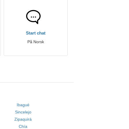
Start chat
På Norsk
Ibagué
Sincelejo
Zipaquirá
Chía