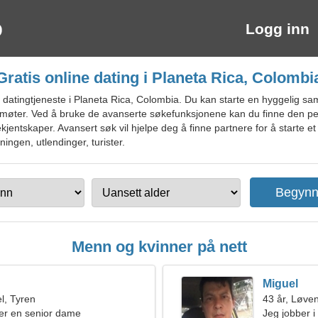
Logg inn
Gratis online dating i Planeta Rica, Colombi
datingtjeneste i Planeta Rica, Colombia. Du kan starte en hyggelig samt
 møter. Ved å bruke de avanserte søkefunksjonene kan du finne den per
bekjentskaper. Avansert søk vil hjelpe deg å finne partnere for å starte et
ningen, utlendinger, turister.
Menn og kvinner på nett
Miguel
l, Tyren
43 år, Løve
er en senior dame
Jeg jobber i