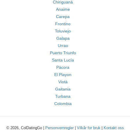
Chiriguaná
Anaime
Carepa
Frontino
Toluviejo
Galapa
Urrao
Puerto Triunfo
Santa Lucía
Pácora
El Playon
Viotá
Gaitania
Turbana
Colombia
© 2026, ColDatingGo |
Personvernregler
|
Vilkår for bruk
|
Kontakt oss