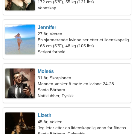
172 cm (5'8"), 55 kg (121 lbs)
Vennskap
Jennifer
27 år, Væren
En sjarmerende kvinne ser etter et lidenskapelig
forhold
163 cm (5'5"), 48 kg (105 lbs)
Seriøst forhold
Moisés
31 år, Skorpionen
Mannen ønsker å møte en kvinne 24-28
Santa Bárbara
Nattklubber, Fysikk
Lizeth
45 år, Vekten
Jeg leter etter en lidenskapelig venn for fitness
Santa Bárbara, Colombia