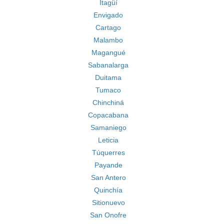
Itagüí
Envigado
Cartago
Malambo
Magangué
Sabanalarga
Duitama
Tumaco
Chinchiná
Copacabana
Samaniego
Leticia
Túquerres
Payande
San Antero
Quinchía
Sitionuevo
San Onofre