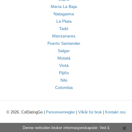
María La Baja
Natagaima
La Plata
Tadó
Manzanares
Puerto Santander
Salgar
Mutatá
Viotá
Pijiño
Nilo
Colombia
© 2026, ColDatingGo |
Personvernregler
|
Vilkår for bruk
|
Kontakt oss
Denne nettsiden bruker informasjonskapsler. Ved å