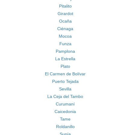
Pitalito
Girardot
Ocaña
Ciénaga
Mocoa
Funza
Pamplona
La Estrella
Plato
El Carmen de Bolívar
Puerto Tejada
Sevilla
La Ceja del Tambo
Curumaní
Caicedonia
Tame
Roldanillo
Supía