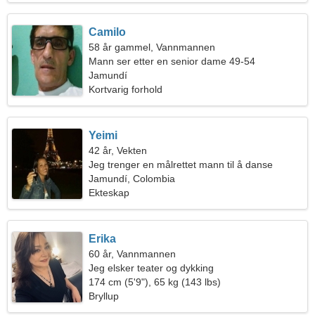
Camilo
58 år gammel, Vannmannen
Mann ser etter en senior dame 49-54
Jamundí
Kortvarig forhold
Yeimi
42 år, Vekten
Jeg trenger en målrettet mann til å danse
sammen
Jamundí, Colombia
Ekteskap
Erika
60 år, Vannmannen
Jeg elsker teater og dykking
174 cm (5'9"), 65 kg (143 lbs)
Bryllup