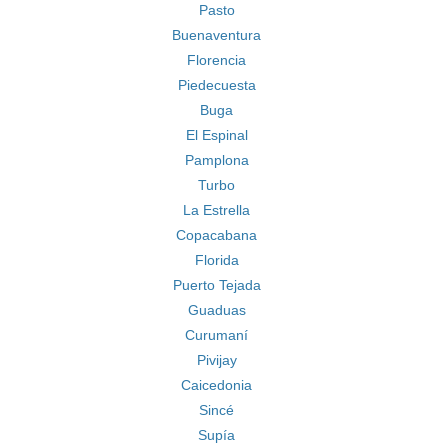
Pasto
Buenaventura
Florencia
Piedecuesta
Buga
El Espinal
Pamplona
Turbo
La Estrella
Copacabana
Florida
Puerto Tejada
Guaduas
Curumaní
Pivijay
Caicedonia
Sincé
Supía