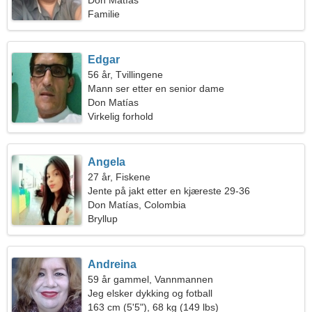
kvinne
Don Matías
Familie
Edgar
56 år, Tvillingene
Mann ser etter en senior dame
Don Matías
Virkelig forhold
Angela
27 år, Fiskene
Jente på jakt etter en kjæreste 29-36
Don Matías, Colombia
Bryllup
Andreina
59 år gammel, Vannmannen
Jeg elsker dykking og fotball
163 cm (5'5"), 68 kg (149 lbs)