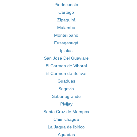
Piedecuesta
Cartago
Zipaquirá
Malambo
Montelíbano
Fusagasugá
Ipiales
San José Del Guaviare
El Carmen de Viboral
El Carmen de Bolívar
Guaduas
Segovia
Sabanagrande
Pivijay
Santa Cruz de Mompox
Chimichagua
La Jagua de Ibirico
Aguadas