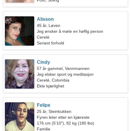
Foto, Soling
Alisson
45 år, Løven
Jeg ønsker å møte en høflig person
Cereté
Seriøst forhold
Cindy
57 år gammel, Vannmannen
Jeg elsker sport og meditasjon
Cereté, Colombia
Ekte kjærlighet
Felipe
25 år, Steinbukken
Fyren leter etter en kjæreste
176 cm (5'10"), 82 kg (180 lbs)
Familie